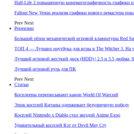
Half-Life 2 повышенную кинематографичность графики п
Fallout New Vegas реализм графики нового ремастера пок
Prev
Next
Рецензии
Большой обзор механической игровой клавиатуры Red Sq
ТОП 4 — Лучших ноутбука для игры в The Witcher 3. На
Лучший игровой жесткий диск (HDD) | 2.5 и 3.5 дюйма,
Лучший игровой руль для ПК
Prev
Next
Статьи
Косплееры переписывают канон World Of Warcraft
Эпик косплей Китаны одерживает безупречную победу
Косплей Nintendo x Diablo стал звездой Anime Expo
Удивительный косплей Кэт от Devil May Cry