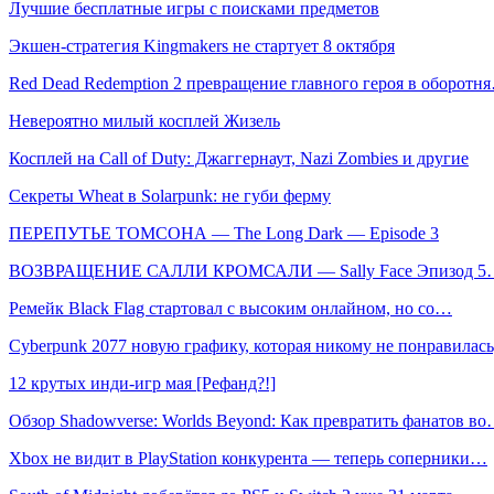
Лучшие бесплатные игры с поисками предметов
Экшен-стратегия Kingmakers не стартует 8 октября
Red Dead Redemption 2 превращение главного героя в оборотн
Невероятно милый косплей Жизель
Косплей на Call of Duty: Джаггернаут, Nazi Zombies и другие
Секреты Wheat в Solarpunk: не губи ферму
ПЕРЕПУТЬЕ ТОМСОНА — The Long Dark — Episode 3
ВОЗВРАЩЕНИЕ САЛЛИ КРОМСАЛИ — Sally Face Эпизод 5
Ремейк Black Flag стартовал с высоким онлайном, но со…
Cyberpunk 2077 новую графику, которая никому не понравилас
12 крутых инди-игр мая [Рефанд?!]
Обзор Shadowverse: Worlds Beyond: Как превратить фанатов в
Xbox не видит в PlayStation конкурента — теперь соперники…