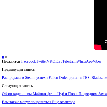
0
0
Поделится
Facebook
Twitter
VK
OK.ru
Telegram
WhatsApp
Viber
Предыдущая запись
Распродажа в Steam, успехи Fallen Order, донат в TES: Blades,
Следующая запись
Обзор видео игры Майнкрафт — Нуб и Про в Подводном Замк
Вам также могут понравиться
Еще от автора