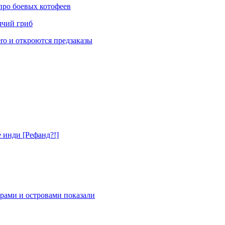
 про боевых котофеев
ячий гриб
ro и откроются предзаказы
е инди [Рефанд?!]
рами и островами показали