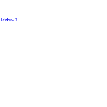
и [Рефанд?!]