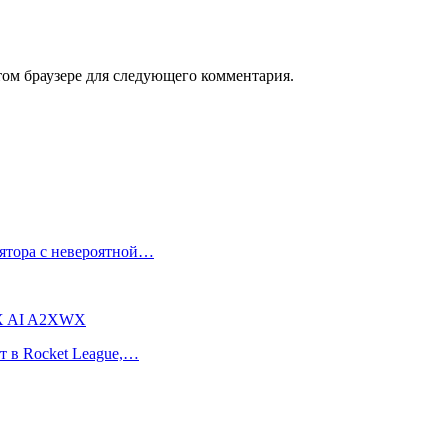
том браузере для следующего комментария.
лятора с невероятной…
X AI A2XWX
т в Rocket League,…