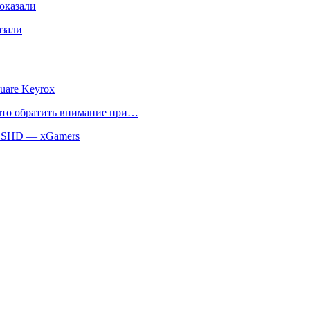
оказали
азали
uare Keyrox
 что обратить внимание при…
 SSHD — xGamers