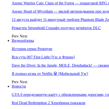
Анонс Warrior Cats: Clans of the Forest — пошаговой RPG
Анонс Heart of Mycelium — милой метроидвании про ход
12 августа выйдет 11-минутный трейлер Phantom Blade Ze
Ремастер Stronghold Crusader получил четвёртое DLC
Prev
Next
Видеообзоры
История серии Prototype
Вся суть 007 First Light [Уэс и Флинн]
Dave the Diver: In the Jungle, MOLE, Denshattack! — свеже
Я познал игры от Netflix 💀 [Мобильный Уэс]
Prev
Next
Новости
GTA 6 переделанную карту с обновленными дорогами, го
Red Dead Redemption 2 Херобрина показали