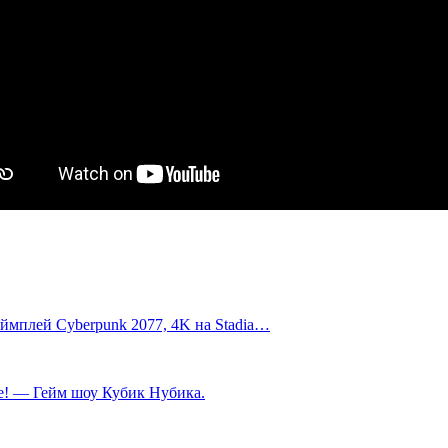
 геймплей Cyberpunk 2077, 4K на Stadia…
е! — Гейм шоу Кубик Нубика.