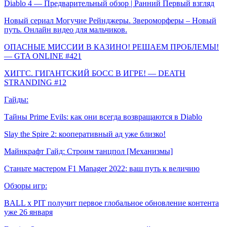
Diablo 4 — Предварительный обзор | Ранний Первый взгляд
Новый сериал Могучие Рейнджеры. Звероморферы – Новый
путь. Онлайн видео для мальчиков.
ОПАСНЫЕ МИССИИ В КАЗИНО! РЕШАЕМ ПРОБЛЕМЫ!
— GTA ONLINE #421
ХИГГС. ГИГАНТСКИЙ БОСС В ИГРЕ! — DEATH
STRANDING #12
Гайды:
Тайны Prime Evils: как они всегда возвращаются в Diablo
Slay the Spire 2: кооперативный ад уже близко!
Майнкрафт Гайд: Строим танцпол [Механизмы]
Станьте мастером F1 Manager 2022: ваш путь к величию
Обзоры игр:
BALL x PIT получит первое глобальное обновление контента
уже 26 января