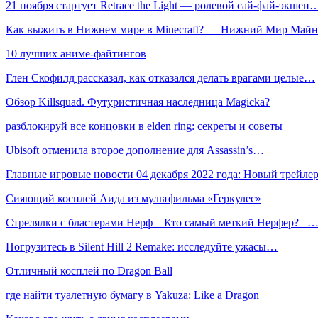
21 ноября стартует Retrace the Light — ролевой сай-фай-экшен
Как выжить в Нижнем мире в Minecraft? — Нижний Мир Май
10 лучших аниме-файтингов
Глен Скофилд рассказал, как отказался делать врагами целые…
Обзор Killsquad. Футуристичная наследница Magicka?
разблокируй все концовки в elden ring: секреты и советы
Ubisoft отменила второе дополнение для Assassin’s…
Главные игровые новости 04 декабря 2022 года: Новый трейл
Сияющий косплей Аида из мультфильма «Геркулес»
Стрелялки с бластерами Нерф – Кто самый меткий Нерфер? –
Погрузитесь в Silent Hill 2 Remake: исследуйте ужасы…
Отличный косплей по Dragon Ball
где найти туалетную бумагу в Yakuza: Like a Dragon