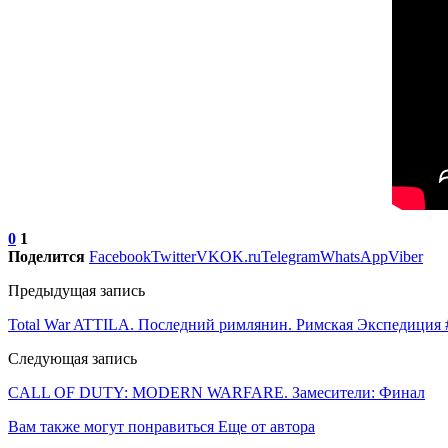
0
1
Поделится
Facebook
Twitter
VK
OK.ru
Telegram
WhatsApp
Viber
Предыдущая запись
Total War ATTILA. Последний римлянин. Римская Экспедиция
Следующая запись
CALL OF DUTY: MODERN WARFARE. Замесители: Финал
Вам также могут понравиться
Еще от автора