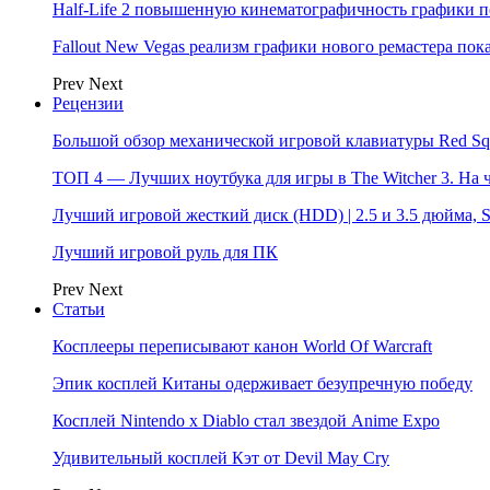
Half-Life 2 повышенную кинематографичность графики п
Fallout New Vegas реализм графики нового ремастера пок
Prev
Next
Рецензии
Большой обзор механической игровой клавиатуры Red Sq
ТОП 4 — Лучших ноутбука для игры в The Witcher 3. На
Лучший игровой жесткий диск (HDD) | 2.5 и 3.5 дюйма,
Лучший игровой руль для ПК
Prev
Next
Статьи
Косплееры переписывают канон World Of Warcraft
Эпик косплей Китаны одерживает безупречную победу
Косплей Nintendo x Diablo стал звездой Anime Expo
Удивительный косплей Кэт от Devil May Cry