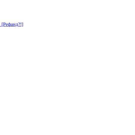
и [Рефанд?!]