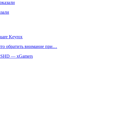
оказали
азали
uare Keyrox
 что обратить внимание при…
 SSHD — xGamers