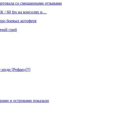
тартовала со смешанными отзывами
4K / 60 fps на консолях и…
 про боевых котофеев
ячий гриб
е инди [Рефанд?!]
рами и островами показали