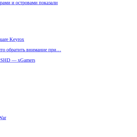
рами и островами показали
uare Keyrox
 что обратить внимание при…
 SSHD — xGamers
War