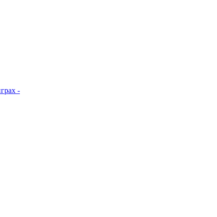
грах -