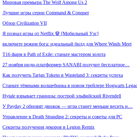
Мировая премьера The Wolf Among Us 2
Лучшие игры серии Command & Conquer
Обзор Civilization VII
Я познал игры от Netflix 💀 [Мобильный Уэс]
включите режим бога: идеальный билд для Where Winds Meet
T16 фарм в Path of Exile: станьте мастером золота
27 ноября инди-платформер SANABI получит бесплатное…
Как получить Tarjan Tokens в Wasteland 3: секреты успеха
Станьте тёмными волшебника в новом трейлере Hogwarts Lega
Hytale взрывает границы: построй эльфийский Rivendell
У Payday 2 обновят движок — игра станет меньше весить и…
Управление в Death Stranding 2: секреты и советы для PC
Секреты получения декоров в Legion Remix