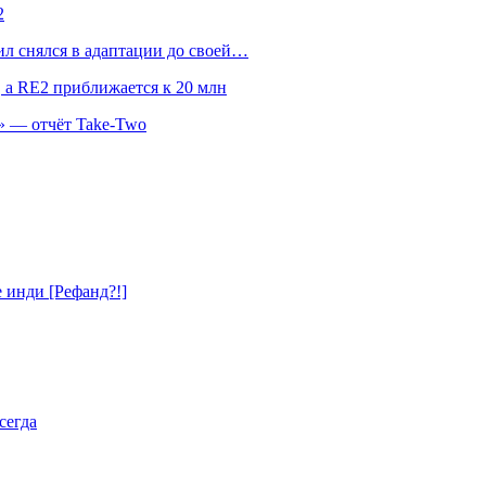
2
л снялся в адаптации до своей…
 а RE2 приближается к 20 млн
» — отчёт Take-Two
е инди [Рефанд?!]
сегда