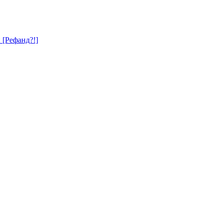
и [Рефанд?!]