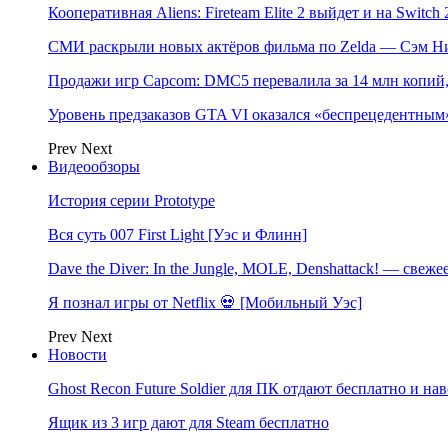
Кооперативная Aliens: Fireteam Elite 2 выйдет и на Switch 
СМИ раскрыли новых актёров фильма по Zelda — Сэм Ни
Продажи игр Capcom: DMC5 перевалила за 14 млн копий,
Уровень предзаказов GTA VI оказался «беспрецедентным
Prev
Next
Видеообзоры
История серии Prototype
Вся суть 007 First Light [Уэс и Флинн]
Dave the Diver: In the Jungle, MOLE, Denshattack! — свеже
Я познал игры от Netflix 💀 [Мобильный Уэс]
Prev
Next
Новости
Ghost Recon Future Soldier для ПК отдают бесплатно и нав
Ящик из 3 игр дают для Steam бесплатно