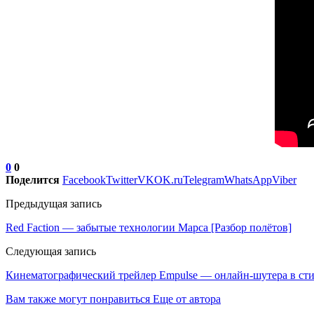
0
0
Поделится
Facebook
Twitter
VK
OK.ru
Telegram
WhatsApp
Viber
Предыдущая запись
Red Faction — забытые технологии Марса [Разбор полётов]
Следующая запись
Кинематографический трейлер Empulse — онлайн-шутера в стиле
Вам также могут понравиться
Еще от автора