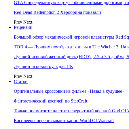
GTA 6 переделанную карту с обновленными дорогами, го
Red Dead Redemption 2 Херобрина показали
Prev
Next
Рецензии
Большой обзор механической игровой клавиатуры Red Sq
ТОП 4 — Лучших ноутбука для игры в The Witcher 3. На
Лучший игровой жесткий диск (HDD) | 2.5 и 3.5 дюйма,
Лучший игровой руль для ПК
Prev
Next
Статьи
Оригинальные кроссовки из фильма «Назад в будущее»
Фантастический косплей по StarCraft
Только посмотрите на этот невероятный косплей God Of 
Косплееры переписывают канон World Of Warcraft