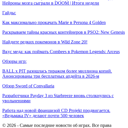
Нейроны мозга сыграли в DOOM | Итоги недели
Гайды:
Как максимально прокачать Marie в Persona 4 Golden
Раскрываем тайны красных контейнеров в PSO2: New Genesis
Найдите редких покемонов в Wild Zone 20!
Вкус меда: как поймать Combees в Pokemon Legends: Arceus
Обзоры игр:
BALL x PIT разошлась тиражом более миллиона копий.
Анонсированы три бесплатных апдейта в 2026-м
Обзор Sword of Convallaria
Разработчики Payday 3 из Starbreeze вновь столкнулись с
увольнениями
Работа над новой франшизой CD Projekt продвигается.
«Ведьмака IV» делают почти 500 человек
© 2026 - Самые последние новости об играх. Все права