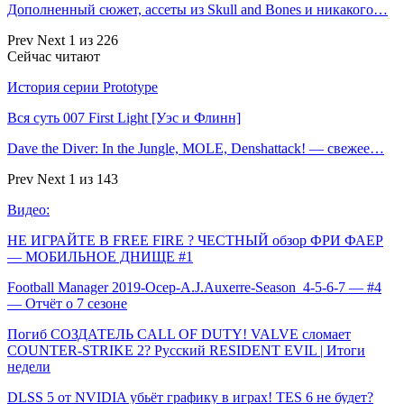
Дополненный сюжет, ассеты из Skull and Bones и никакого…
Prev
Next
1 из 226
Сейчас читают
История серии Prototype
Вся суть 007 First Light [Уэс и Флинн]
Dave the Diver: In the Jungle, MOLE, Denshattack! — свежее…
Prev
Next
1 из 143
Видео:
НЕ ИГРАЙТЕ В FREE FIRE ? ЧЕСТНЫЙ обзор ФРИ ФАЕР
— МОБИЛЬНОЕ ДНИЩЕ #1
Football Manager 2019-Осер-A.J.Auxerre-Season_4-5-6-7 — #4
— Отчёт о 7 сезоне
Погиб СОЗДАТЕЛЬ CALL OF DUTY! VALVE сломает
COUNTER-STRIKE 2? Русский RESIDENT EVIL | Итоги
недели
DLSS 5 от NVIDIA убьёт графику в играх! TES 6 не будет?