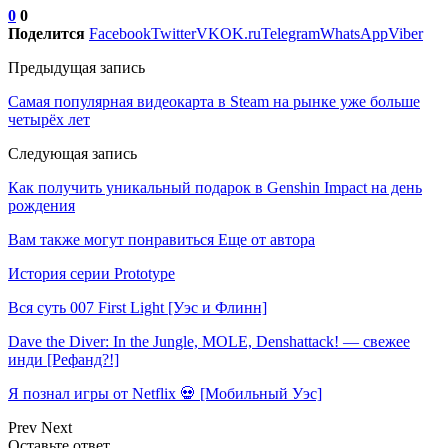
0
0
Поделится
Facebook
Twitter
VK
OK.ru
Telegram
WhatsApp
Viber
Предыдущая запись
Самая популярная видеокарта в Steam на рынке уже больше
четырёх лет
Следующая запись
Как получить уникальный подарок в Genshin Impact на день
рождения
Вам также могут понравиться
Еще от автора
История серии Prototype
Вся суть 007 First Light [Уэс и Флинн]
Dave the Diver: In the Jungle, MOLE, Denshattack! — свежее
инди [Рефанд?!]
Я познал игры от Netflix 💀 [Мобильный Уэс]
Prev
Next
Оставьте ответ