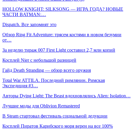
HOLLOW KNIGHT: SILKSONG — ИГРА ГОДА? НОВЫЕ
ЧАСТИ BATMAN:…
Dispatch. Все запомнят это
Обзор Ring Fit Adventure: трясем костями в новом безумии
от…
За неделю тираж 007 First Light составил 2,7 млн копий
Косплей Nier с небольшой разницей
Гайд Death Stranding — обзор всего оружия
Total War ATTILA. Последний римлянин. Римская
Экспедиция #3…
Авторы Dying Light: The Beast вдохновлялись Alien: Isolation…
Лучшие моды для Oblivion Remastered
В Steam стартовал фестиваль социальной дедукции
Косплей Пиратов Карибского моря верен на все 100%