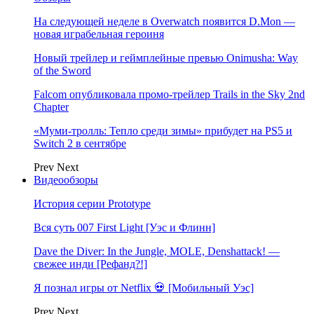
На следующей неделе в Overwatch появится D.Mon —
новая играбельная героиня
Новый трейлер и геймплейные превью Onimusha: Way
of the Sword
Falcom опубликовала промо-трейлер Trails in the Sky 2nd
Chapter
«Муми-тролль: Тепло среди зимы» прибудет на PS5 и
Switch 2 в сентябре
Prev
Next
Видеообзоры
История серии Prototype
Вся суть 007 First Light [Уэс и Флинн]
Dave the Diver: In the Jungle, MOLE, Denshattack! —
свежее инди [Рефанд?!]
Я познал игры от Netflix 💀 [Мобильный Уэс]
Prev
Next