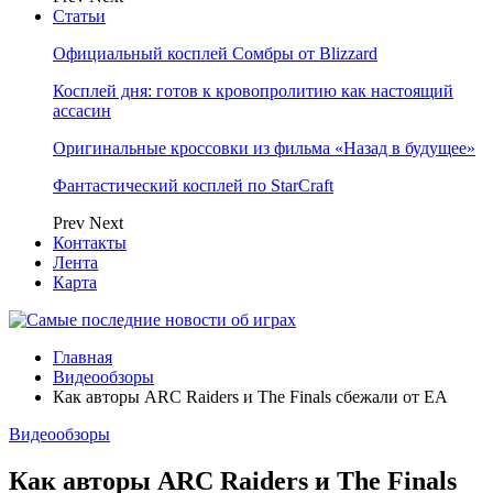
Статьи
Официальный косплей Сомбры от Blizzard
Косплей дня: готов к кровопролитию как настоящий
ассасин
Оригинальные кроссовки из фильма «Назад в будущее»
Фантастический косплей по StarCraft
Prev
Next
Контакты
Лента
Карта
Главная
Видеообзоры
Как авторы ARC Raiders и The Finals сбежали от EA
Видеообзоры
Как авторы ARC Raiders и The Finals