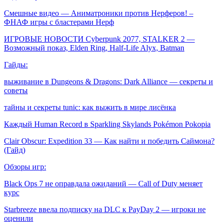
Смешные видео — Аниматроники против Нерферов! –
ФНАФ игры с бластерами Нерф
ИГРОВЫЕ НОВОСТИ Cyberpunk 2077, STALKER 2 —
Возможный показ, Elden Ring, Half-Life Alyx, Batman
Гайды:
выживание в Dungeons & Dragons: Dark Alliance — секреты и
советы
тайны и секреты tunic: как выжить в мире лисёнка
Каждый Human Record в Sparkling Skylands Pokémon Pokopia
Clair Obscur: Expedition 33 — Как найти и победить Саймона?
(Гайд)
Обзоры игр:
Black Ops 7 не оправдала ожиданий — Call of Duty меняет
курс
Starbreeze ввела подписку на DLC к PayDay 2 — игроки не
оценили