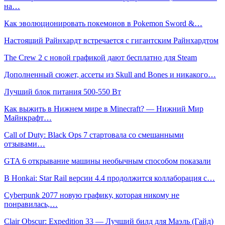
на…
Как эволюционировать покемонов в Pokemon Sword &…
Настоящий Райнхардт встречается с гигантским Райнхардтом
The Crew 2 с новой графикой дают бесплатно для Steam
Дополненный сюжет, ассеты из Skull and Bones и никакого…
Лучший блок питания 500-550 Вт
Как выжить в Нижнем мире в Minecraft? — Нижний Мир
Майнкрафт…
Call of Duty: Black Ops 7 стартовала со смешанными
отзывами…
GTA 6 открывание машины необычным способом показали
В Honkai: Star Rail версии 4.4 продолжится коллаборация с…
Cyberpunk 2077 новую графику, которая никому не
понравилась,…
Clair Obscur: Expedition 33 — Лучший билд для Маэль (Гайд)