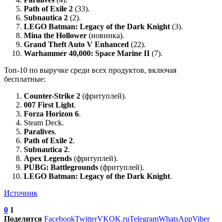
Path of Exile 2
(33).
Subnautica 2
(2).
LEGO Batman: Legacy of the Dark Knight
(3).
Mina the Hollower
(новинка).
Grand Theft Auto V Enhanced
(22).
Warhammer 40,000: Space Marine II
(7).
Топ-10 по выручке среди всех продуктов, включая
бесплатные:
Counter-Strike 2
(фритуплей).
007 First Light
.
Forza Horizon 6
.
Steam Deck.
Paralives
.
Path of Exile 2
.
Subnautica 2
.
Apex Legends
(фритуплей).
PUBG: Battlegrounds
(фритуплей).
LEGO Batman: Legacy of the Dark Knight
.
Источник
0
1
Поделится
Facebook
Twitter
VK
OK.ru
Telegram
WhatsApp
Viber