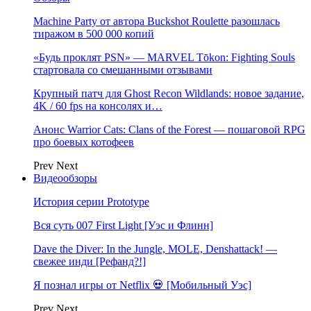
Machine Party от автора Buckshot Roulette разошлась
тиражом в 500 000 копий
«Будь проклят PSN» — MARVEL Tōkon: Fighting Souls
стартовала со смешанными отзывами
Крупный патч для Ghost Recon Wildlands: новое задание,
4K / 60 fps на консолях и…
Анонс Warrior Cats: Clans of the Forest — пошаговой RPG
про боевых котофеев
Prev
Next
Видеообзоры
История серии Prototype
Вся суть 007 First Light [Уэс и Флинн]
Dave the Diver: In the Jungle, MOLE, Denshattack! —
свежее инди [Рефанд?!]
Я познал игры от Netflix 💀 [Мобильный Уэс]
Prev
Next