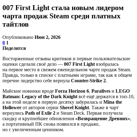
007 First Light стала новым лидером
чарта продаж Steam среди платных
тайтлов
Опубликовано
Июн 2, 2026
0
1
Поделится
Восторженные отзывы критиков и первые пользовательские
оценки сделали своё дело —
007 First Light
взобралась
на первое место в свежем еженедельном чарте продаж Steam.
Правда, только в списке с платными играми, так как в общем
перечне лидерство себе вернула
Counter-Strike 2
.
Майские новинки вроде
Forza Horizon 6
,
Paralives
и
LEGO
Batman: Legacy of the Dark Knight
всё ещё держатся в топ-10,
а на этой неделе в первую десятку забурилась и
Mina the
Hollower
от авторов серии
Shovel Knight
. Также в чарт
вернулись
Path of Exile 2
и Steam Deck. Первая получила
скидку и крупнейшее обновления
«Возвращение Древних»
,
а портативный ПК снова появился в продаже,
но с увеличенным ценником.