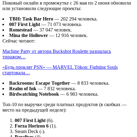
Пиковый онлайн в промежутке с 26 мая по 2 июня обновили
или установили следующие проекты:
TBH: Task Bar Hero
— 202 294 человека.
007 First Light
— 71 073 человека.
Romestead
— 37 047 человек.
Mina the Hollower
— 12 916 человек.
Сейчас читают:
Machine Party от автора Buckshot Roulette разошлась
тиражом…
«Будь проклят PSN» — MARVEL Tōkon: Fighting Souls
стартовала…
Backrooms: Escape Together
— 8 833 человека.
Realm of Ink
— 7 832 человека.
Birdwatching Notebook
— 6 983 человека.
Топ-10 по выручке среди платных продуктов (в скобках —
место на предыдущей неделе):
007 First Light
(6).
Forza Horizon 6
(1).
Steam Deck (-).
Paralives
(4).