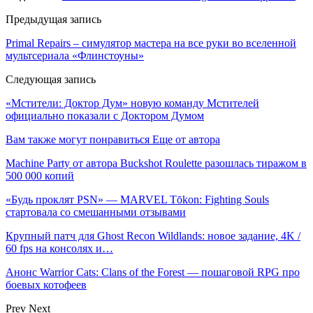
Предыдущая запись
Primal Repairs – симулятор мастера на все руки во вселенной
мультсериала «Флинстоуны»
Следующая запись
«Мстители: Доктор Дум» новую команду Мстителей
официально показали с Доктором Думом
Вам также могут понравиться
Еще от автора
Machine Party от автора Buckshot Roulette разошлась тиражом в
500 000 копий
«Будь проклят PSN» — MARVEL Tōkon: Fighting Souls
стартовала со смешанными отзывами
Крупный патч для Ghost Recon Wildlands: новое задание, 4K /
60 fps на консолях и…
Анонс Warrior Cats: Clans of the Forest — пошаговой RPG про
боевых котофеев
Prev
Next