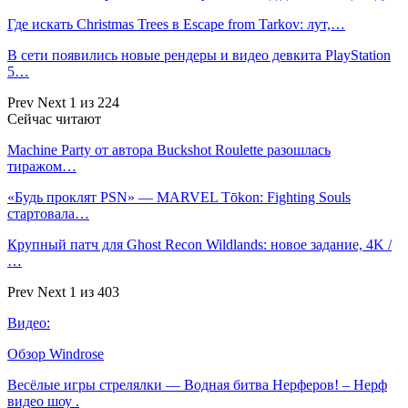
Где искать Christmas Trees в Escape from Tarkov: лут,…
В сети появились новые рендеры и видео девкита PlayStation
5…
Prev
Next
1 из 224
Сейчас читают
Machine Party от автора Buckshot Roulette разошлась
тиражом…
«Будь проклят PSN» — MARVEL Tōkon: Fighting Souls
стартовала…
Крупный патч для Ghost Recon Wildlands: новое задание, 4K /
…
Prev
Next
1 из 403
Видео:
Обзор Windrose
Весёлые игры стрелялки — Водная битва Нерферов! – Нерф
видео шоу .