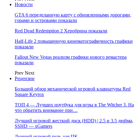
Новости
GTA 6 переделанную карту с обновленными дорогами,
горами и островами показали
Red Dead Redemption 2 Херобрина показали
Half-Life 2 повышенную кинематографичность графики
показали
Fallout New Vegas реализм графики нового ремастера
показали
Prev
Next
Рецензии
Большой обзор механической игровой клавиатуры Red
Square Keyrox
ТОП 4 — Лучших ноутбука для игры в The Witcher 3. На
что обратить внимание при…
Лучший игровой жесткий диск (HDD) | 2.5 и 3.5 дюйма,
SSHD — xGamers
Лучший игровой руль для ПК