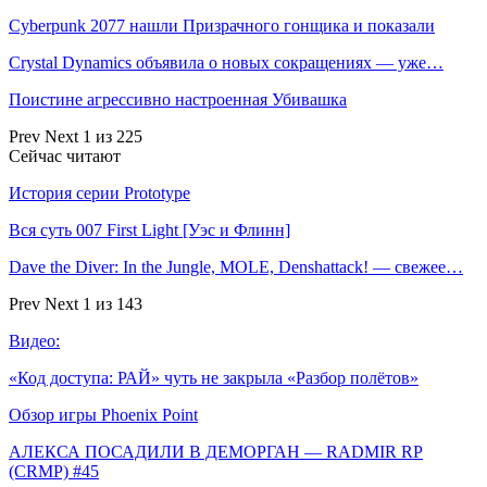
Cyberpunk 2077 нашли Призрачного гонщика и показали
Crystal Dynamics объявила о новых сокращениях — уже…
Поистине агрессивно настроенная Убивашка
Prev
Next
1 из 225
Сейчас читают
История серии Prototype
Вся суть 007 First Light [Уэс и Флинн]
Dave the Diver: In the Jungle, MOLE, Denshattack! — свежее…
Prev
Next
1 из 143
Видео:
«Код доступа: РАЙ» чуть не закрыла «Разбор полётов»
Обзор игры Phoenix Point
АЛЕКСА ПОСАДИЛИ В ДЕМОРГАН — RADMIR RP
(CRMP) #45