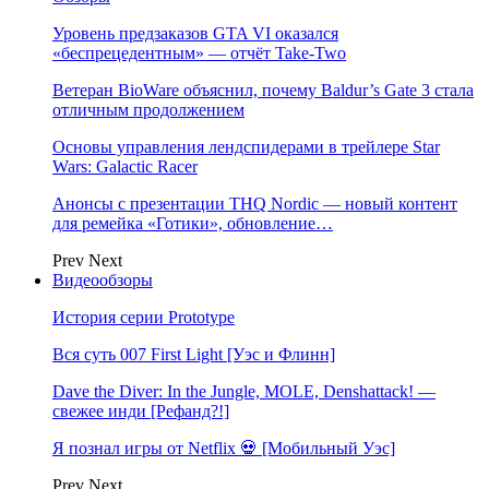
Уровень предзаказов GTA VI оказался
«беспрецедентным» — отчёт Take-Two
Ветеран BioWare объяснил, почему Baldur’s Gate 3 стала
отличным продолжением
Основы управления лендспидерами в трейлере Star
Wars: Galactic Racer
Анонсы с презентации THQ Nordic — новый контент
для ремейка «Готики», обновление…
Prev
Next
Видеообзоры
История серии Prototype
Вся суть 007 First Light [Уэс и Флинн]
Dave the Diver: In the Jungle, MOLE, Denshattack! —
свежее инди [Рефанд?!]
Я познал игры от Netflix 💀 [Мобильный Уэс]
Prev
Next