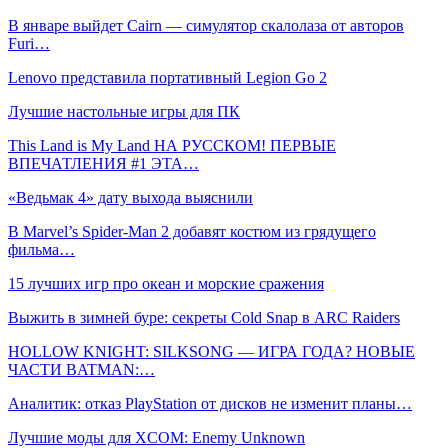
В январе выйдет Cairn — симулятор скалолаза от авторов
Furi…
Lenovo представила портативный Legion Go 2
Лучшие настольные игры для ПК
This Land is My Land НА РУССКОМ! ПЕРВЫЕ
ВПЕЧАТЛЕНИЯ #1 ЭТА…
«Ведьмак 4» дату выхода выяснили
В Marvel’s Spider-Man 2 добавят костюм из грядущего
фильма…
15 лучших игр про океан и морские сражения
Выжить в зимней буре: секреты Cold Snap в ARC Raiders
HOLLOW KNIGHT: SILKSONG — ИГРА ГОДА? НОВЫЕ
ЧАСТИ BATMAN:…
Аналитик: отказ PlayStation от дисков не изменит планы…
Лучшие моды для XCOM: Enemy Unknown