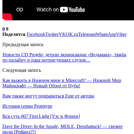
0
0
Поделится
Facebook
Twitter
VK
OK.ru
Telegram
WhatsApp
Viber
Предыдущая запись
Новости CD Projekt, детали экранизации «Ведьмака», тяжба
по онлайну и пара интригующих слухов…
Следующая запись
Как выжить в Нижнем мире в Minecraft? — Нижний Мир
Майнкрафт — Новый Обзор от Нуба!
Вам также могут понравиться
Еще от автора
История серии Prototype
Вся суть 007 First Light [Уэс и Флинн]
Dave the Diver: In the Jungle, MOLE, Denshattack! — свежее
инди [Рефанд?!]