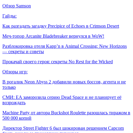
Обзор Samson
Гайды:
Как разгадать загадку Precipice of Echoes в Crimson Desert
Меч-топор Arcanite Bladebreaker вернулся в WoW!
Разблокировка отеля Kapp’n в Animal Crossing: New Horizons
— секреты и советы
Прокачай своего героя: секреты No Rest for the Wicked
Обзоры игр:
В рогалик Neon Abyss 2 добавили новых боссов, агента и не
только
СМИ: EA заморозила серию Dead Space и не планирует её
возрождать
Machine Party от автора Buckshot Roulette разошлась тиражом в
500 000 копий
Директор Street Fighter 6 был шокирован решением Capcom