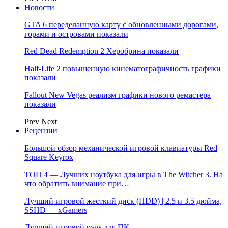
Новости
GTA 6 переделанную карту с обновленными дорогами,
горами и островами показали
Red Dead Redemption 2 Херобрина показали
Half-Life 2 повышенную кинематографичность графики
показали
Fallout New Vegas реализм графики нового ремастера
показали
Prev
Next
Рецензии
Большой обзор механической игровой клавиатуры Red
Square Keyrox
ТОП 4 — Лучших ноутбука для игры в The Witcher 3. На
что обратить внимание при…
Лучший игровой жесткий диск (HDD) | 2.5 и 3.5 дюйма,
SSHD — xGamers
Лучший игровой руль для ПК