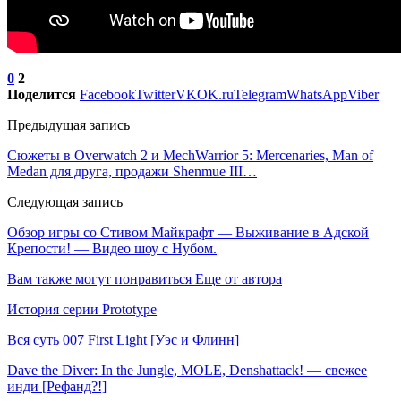
0
2
Поделится
Facebook
Twitter
VK
OK.ru
Telegram
WhatsApp
Viber
Предыдущая запись
Сюжеты в Overwatch 2 и MechWarrior 5: Mercenaries, Man of
Medan для друга, продажи Shenmue III…
Следующая запись
Обзор игры со Стивом Майкрафт — Выживание в Адской
Крепости! — Видео шоу с Нубом.
Вам также могут понравиться
Еще от автора
История серии Prototype
Вся суть 007 First Light [Уэс и Флинн]
Dave the Diver: In the Jungle, MOLE, Denshattack! — свежее
инди [Рефанд?!]