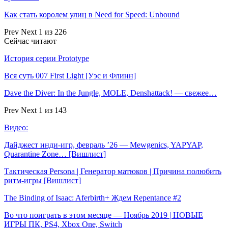
Как стать королем улиц в Need for Speed: Unbound
Prev
Next
1 из 226
Сейчас читают
История серии Prototype
Вся суть 007 First Light [Уэс и Флинн]
Dave the Diver: In the Jungle, MOLE, Denshattack! — свежее…
Prev
Next
1 из 143
Видео:
Дайджест инди-игр, февраль ’26 — Mewgenics, YAPYAP,
Quarantine Zone… [Вишлист]
Тактическая Persona | Генератор матюков | Причина полюбить
ритм-игры [Вишлист]
The Binding of Isaac: Aferbirth+ Ждем Repentance #2
Во что поиграть в этом месяце — Ноябрь 2019 | НОВЫЕ
ИГРЫ ПК, PS4, Xbox One, Switch