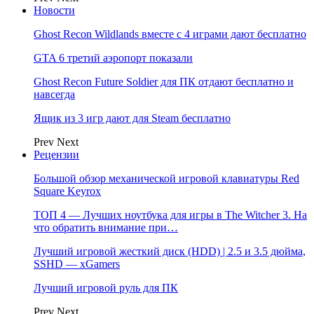
Новости
Ghost Recon Wildlands вместе с 4 играми дают бесплатно
GTA 6 третий аэропорт показали
Ghost Recon Future Soldier для ПК отдают бесплатно и
навсегда
Ящик из 3 игр дают для Steam бесплатно
Prev
Next
Рецензии
Большой обзор механической игровой клавиатуры Red
Square Keyrox
ТОП 4 — Лучших ноутбука для игры в The Witcher 3. На
что обратить внимание при…
Лучший игровой жесткий диск (HDD) | 2.5 и 3.5 дюйма,
SSHD — xGamers
Лучший игровой руль для ПК
Prev
Next