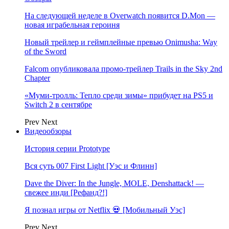
На следующей неделе в Overwatch появится D.Mon —
новая играбельная героиня
Новый трейлер и геймплейные превью Onimusha: Way
of the Sword
Falcom опубликовала промо-трейлер Trails in the Sky 2nd
Chapter
«Муми-тролль: Тепло среди зимы» прибудет на PS5 и
Switch 2 в сентябре
Prev
Next
Видеообзоры
История серии Prototype
Вся суть 007 First Light [Уэс и Флинн]
Dave the Diver: In the Jungle, MOLE, Denshattack! —
свежее инди [Рефанд?!]
Я познал игры от Netflix 💀 [Мобильный Уэс]
Prev
Next