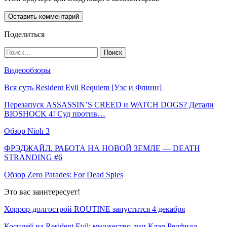
Поделиться
Видеообзоры
Вся суть Resident Evil Requiem [Уэс и Флинн]
Перезапуск ASSASSIN’S CREED и WATCH DOGS? Детали
BIOSHOCK 4! Суд против…
Обзор Nioh 3
ФРЭДЖАЙЛ. РАБОТА НА НОВОЙ ЗЕМЛЕ — DEATH
STRANDING #6
Обзор Zero Parades: For Dead Spies
Это вас заинтересует!
Хоррор-долгострой ROUTINE запустится 4 декабря
Косплей на Resident Evil: множество лиц Клэр Редфилд