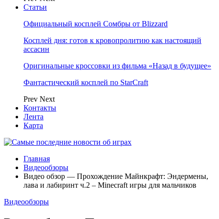
Статьи
Официальный косплей Сомбры от Blizzard
Косплей дня: готов к кровопролитию как настоящий
ассасин
Оригинальные кроссовки из фильма «Назад в будущее»
Фантастический косплей по StarCraft
Prev
Next
Контакты
Лента
Карта
Главная
Видеообзоры
Видео обзор — Прохождение Майнкрафт: Эндермены,
лава и лабиринт ч.2 – Minecraft игры для мальчиков
Видеообзоры