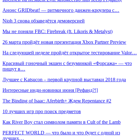
Анонс GRIDbeat! — ритмичного данжен-кроулера с…
Nioh 3 снова обзаведётся демоверсией
Мы не поняли FBC: Firebreak (ft. Likoris & Metalyst)
26 марта пройдёт новая презентация Xbox Partner Preview
На следующей неделе пройдёт открытое тестирование Valor…
Красивый гоночный экшен с безуминкой «Форсажа» — что
пишут в…
Лучшее с Katsucon – первой крупной выставки 2018 года
Интересные инди-новинки июня [Рефанд?!]
The Binding of Isaac: Aferbirth+ Ждем Repentance #2
10 лучших игр про поиск предметов
Как River Boy стал символом памяти в Cult of the Lamb
PERFECT WORLD — что было и что будет с одной из
лучших…