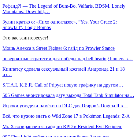
Рефанд?! — The Legend of Bum-Bo, Valfaris, BDSM, Lonely
Mountains: Downhill,…
Зулин кратко о: «Лихо одноглазое», “Yes, Your Grace 2:
Snowfall”, Logic Bombs
Это вас заинтересует!
Мощь Алекса в Street Fighter 6: гайд по Prowler Stance
невероятные стратегии для победы над bell bearing hunters в…
Кинпатсу сделала сексуальный косплей Андроида 21 и 18
из…
S.T.A.L.K.E.R. Call of Pripyat новую графику на другом…
505 Games анонсировала дату выхода Total Tank Simulator на…
Игроки углядели намёки на DLC для Dragon’s Dogma II в…
Всё, что нужно знать о Wild Zone 17 в Pokémon Legends: Z-A
Mr. X возвращается: гайд по RPD в Resident Evil Requiem
007 First Light добавили в вишлист более 2 млн раз —