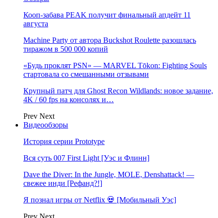
Кооп-забава PEAK получит финальный апдейт 11
августа
Machine Party от автора Buckshot Roulette разошлась
тиражом в 500 000 копий
«Будь проклят PSN» — MARVEL Tōkon: Fighting Souls
стартовала со смешанными отзывами
Крупный патч для Ghost Recon Wildlands: новое задание,
4K / 60 fps на консолях и…
Prev
Next
Видеообзоры
История серии Prototype
Вся суть 007 First Light [Уэс и Флинн]
Dave the Diver: In the Jungle, MOLE, Denshattack! —
свежее инди [Рефанд?!]
Я познал игры от Netflix 💀 [Мобильный Уэс]
Prev
Next