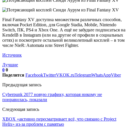
Final Fantasy XV доступна множеством различных способов,
включая Pocket Edition, для Google Stadia, Mobile, Nintendo
Switch, ПК, PS4 и Xbox One. А ещё не забудьте подписаться на
KendelB в Instagram (или на другие её профили в социальных
сетях) и посмотрите остальной великолепный косплей – в том
числе NieR: Automata или Street Fighter.
Источник
Лучшие
0
0
Поделится
Facebook
Twitter
VK
OK.ru
Telegram
WhatsApp
Viber
Предыдущая запись
Cyberpunk 2077 новую графику, которая никому не
понравилась, показали
Следующая запись
XBOX «активно пересматривает всё, что связано с Project
Helix» из-за проблем с памятью