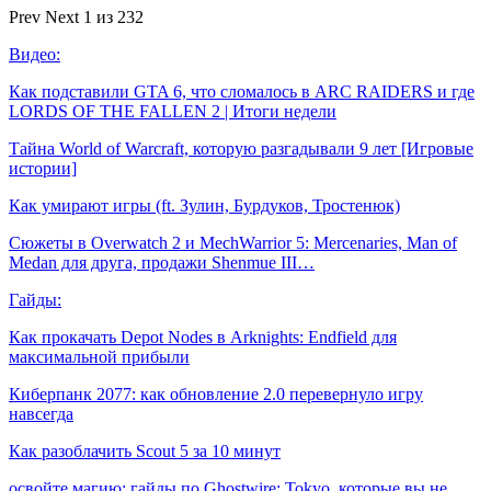
Prev
Next
1 из 232
Видео:
Как подставили GTA 6, что сломалось в ARC RAIDERS и где
LORDS OF THE FALLEN 2 | Итоги недели
Тайна World of Warcraft, которую разгадывали 9 лет [Игровые
истории]
Как умирают игры (ft. Зулин, Бурдуков, Тростенюк)
Сюжеты в Overwatch 2 и MechWarrior 5: Mercenaries, Man of
Medan для друга, продажи Shenmue III…
Гайды:
Как прокачать Depot Nodes в Arknights: Endfield для
максимальной прибыли
Киберпанк 2077: как обновление 2.0 перевернуло игру
навсегда
Как разоблачить Scout 5 за 10 минут
освойте магию: гайды по Ghostwire: Tokyo, которые вы не