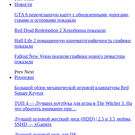
Новости
GTA 6 переделанную карту с обновленными дорогами,
горами и островами показали
Red Dead Redemption 2 Херобрина показали
Half-Life 2 повышенную кинематографичность графики
показали
Fallout New Vegas реализм графики нового ремастера
показали
Prev
Next
Рецензии
Большой обзор механической игровой клавиатуры Red
Square Keyrox
ТОП 4 — Лучших ноутбука для игры в The Witcher 3. На
что обратить внимание при…
Лучший игровой жесткий диск (HDD) | 2.5 и 3.5 дюйма,
SSHD — xGamers
Лучший игровой руль для ПК