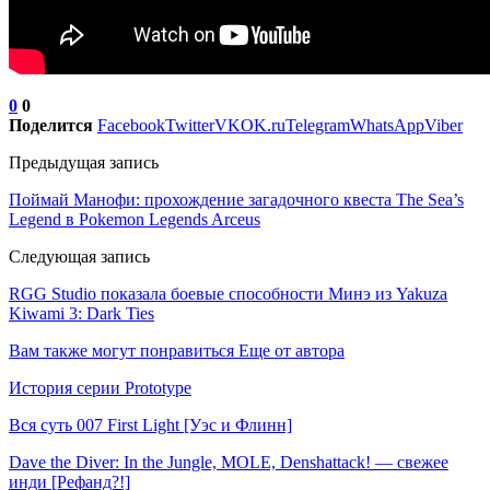
0
0
Поделится
Facebook
Twitter
VK
OK.ru
Telegram
WhatsApp
Viber
Предыдущая запись
Поймай Манофи: прохождение загадочного квеста The Sea’s
Legend в Pokemon Legends Arceus
Следующая запись
RGG Studio показала боевые способности Минэ из Yakuza
Kiwami 3: Dark Ties
Вам также могут понравиться
Еще от автора
История серии Prototype
Вся суть 007 First Light [Уэс и Флинн]
Dave the Diver: In the Jungle, MOLE, Denshattack! — свежее
инди [Рефанд?!]