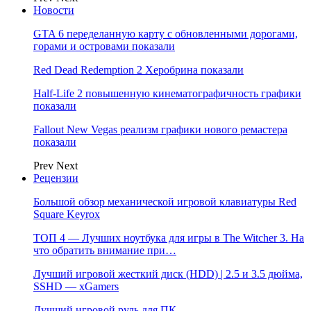
Новости
GTA 6 переделанную карту с обновленными дорогами,
горами и островами показали
Red Dead Redemption 2 Херобрина показали
Half-Life 2 повышенную кинематографичность графики
показали
Fallout New Vegas реализм графики нового ремастера
показали
Prev
Next
Рецензии
Большой обзор механической игровой клавиатуры Red
Square Keyrox
ТОП 4 — Лучших ноутбука для игры в The Witcher 3. На
что обратить внимание при…
Лучший игровой жесткий диск (HDD) | 2.5 и 3.5 дюйма,
SSHD — xGamers
Лучший игровой руль для ПК