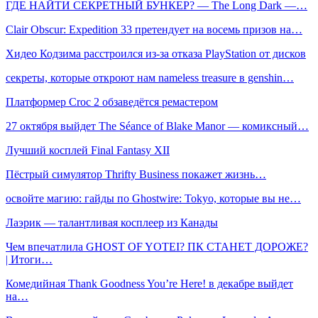
ГДЕ НАЙТИ СЕКРЕТНЫЙ БУНКЕР? — The Long Dark —…
Clair Obscur: Expedition 33 претендует на восемь призов на…
Хидео Кодзима расстроился из-за отказа PlayStation от дисков
секреты, которые откроют нам nameless treasure в genshin…
Платформер Croc 2 обзаведётся ремастером
27 октября выйдет The Séance of Blake Manor — комиксный…
Лучший косплей Final Fantasy XII
Пёстрый симулятор Thrifty Business покажет жизнь…
освойте магию: гайды по Ghostwire: Tokyo, которые вы не…
Лаэрик — талантливая косплеер из Канады
Чем впечатлила GHOST OF YOTEI? ПК СТАНЕТ ДОРОЖЕ?
| Итоги…
Комедийная Thank Goodness You’re Here! в декабре выйдет
на…