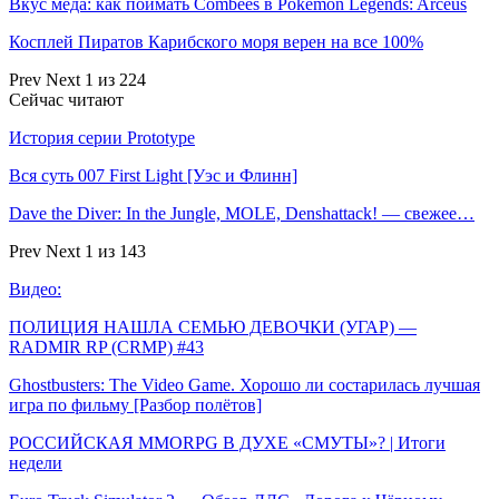
Вкус меда: как поймать Combees в Pokemon Legends: Arceus
Косплей Пиратов Карибского моря верен на все 100%
Prev
Next
1 из 224
Сейчас читают
История серии Prototype
Вся суть 007 First Light [Уэс и Флинн]
Dave the Diver: In the Jungle, MOLE, Denshattack! — свежее…
Prev
Next
1 из 143
Видео:
ПОЛИЦИЯ НАШЛА СЕМЬЮ ДЕВОЧКИ (УГАР) —
RADMIR RP (CRMP) #43
Ghostbusters: The Video Game. Хорошо ли состарилась лучшая
игра по фильму [Разбор полётов]
РОССИЙСКАЯ MMORPG В ДУХЕ «СМУТЫ»? | Итоги
недели