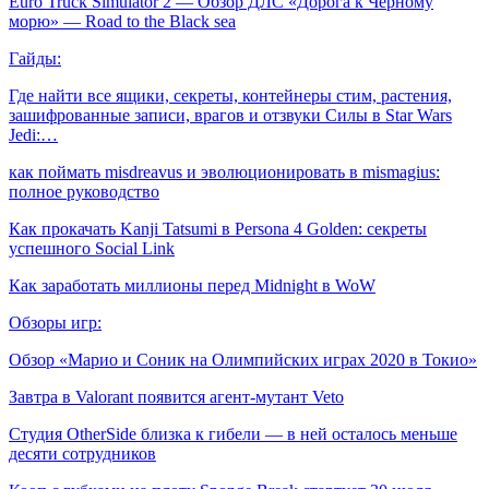
Euro Truck Simulator 2 — Обзор ДЛС «Дорога к Чёрному
морю» — Road to the Black sea
Гайды:
Где найти все ящики, секреты, контейнеры стим, растения,
зашифрованные записи, врагов и отзвуки Силы в Star Wars
Jedi:…
как поймать misdreavus и эволюционировать в mismagius:
полное руководство
Как прокачать Kanji Tatsumi в Persona 4 Golden: секреты
успешного Social Link
Как заработать миллионы перед Midnight в WoW
Обзоры игр:
Обзор «Марио и Соник на Олимпийских играх 2020 в Токио»
Завтра в Valorant появится агент-мутант Veto
Студия OtherSide близка к гибели — в ней осталось меньше
десяти сотрудников