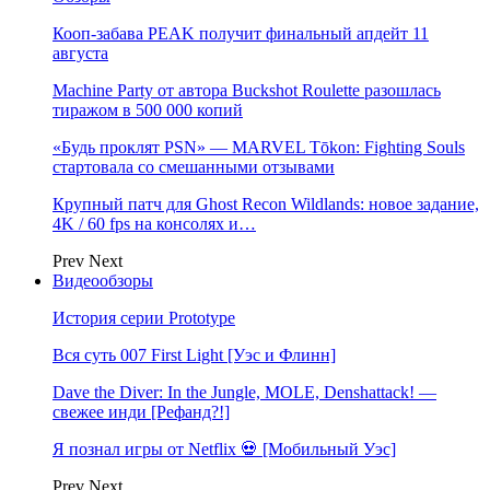
Кооп-забава PEAK получит финальный апдейт 11
августа
Machine Party от автора Buckshot Roulette разошлась
тиражом в 500 000 копий
«Будь проклят PSN» — MARVEL Tōkon: Fighting Souls
стартовала со смешанными отзывами
Крупный патч для Ghost Recon Wildlands: новое задание,
4K / 60 fps на консолях и…
Prev
Next
Видеообзоры
История серии Prototype
Вся суть 007 First Light [Уэс и Флинн]
Dave the Diver: In the Jungle, MOLE, Denshattack! —
свежее инди [Рефанд?!]
Я познал игры от Netflix 💀 [Мобильный Уэс]
Prev
Next