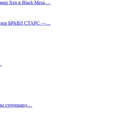
 мир Xen в Black Mesa,…
бзор БРАВЛ СТАРС —…
…
 стоуншард…