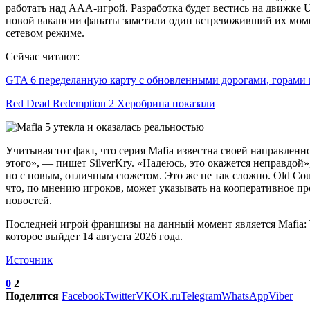
работать над AAA-игрой. Разработка будет вестись на движке 
новой вакансии фанаты заметили один встревоживший их момен
сетевом режиме.
Сейчас читают:
GTA 6 переделанную карту с обновленными дорогами, горами
Red Dead Redemption 2 Херобрина показали
Учитывая тот факт, что серия Mafia известна своей направлен
этого», — пишет SilverKry. «Надеюсь, это окажется неправдой
но с новым, отличным сюжетом. Это же не так сложно. Old Coun
что, по мнению игроков, может указывать на кооперативное п
новостей.
Последней игрой франшизы на данный момент является Mafia: T
которое выйдет 14 августа 2026 года.
Источник
0
2
Поделится
Facebook
Twitter
VK
OK.ru
Telegram
WhatsApp
Viber