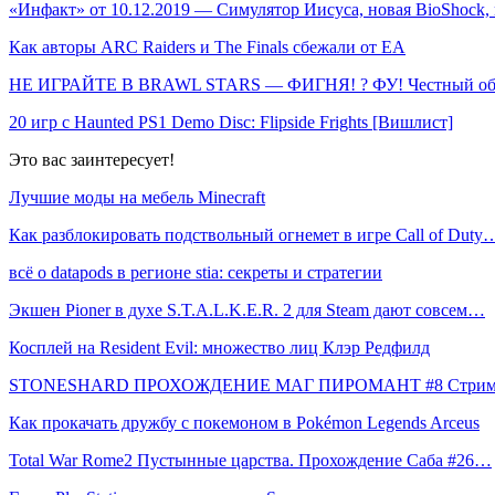
«Инфакт» от 10.12.2019 — Симулятор Иисуса, новая BioShock,
Как авторы ARC Raiders и The Finals сбежали от EA
НЕ ИГРАЙТЕ В BRAWL STARS — ФИГНЯ! ? ФУ! Честный о
20 игр с Haunted PS1 Demo Disc: Flipside Frights [Вишлист]
Это вас заинтересует!
Лучшие моды на мебель Minecraft
Как разблокировать подствольный огнемет в игре Call of Duty
всё о datapods в регионе stia: секреты и стратегии
Экшен Pioner в духе S.T.A.L.K.E.R. 2 для Steam дают совсем…
Косплей на Resident Evil: множество лиц Клэр Редфилд
STONESHARD ПРОХОЖДЕНИЕ МАГ ПИРОМАНТ #8 Стримы
Как прокачать дружбу с покемоном в Pokémon Legends Arceus
Total War Rome2 Пустынные царства. Прохождение Саба #26…