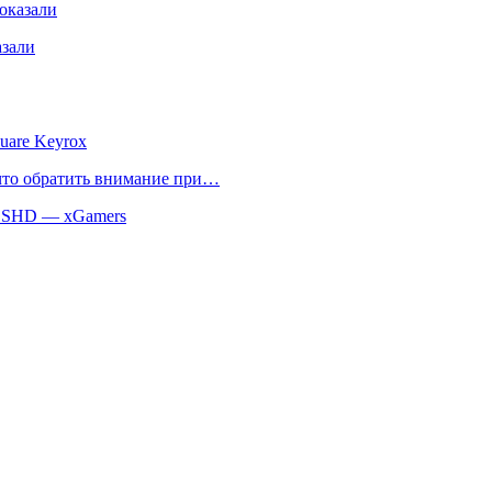
оказали
азали
uare Keyrox
 что обратить внимание при…
 SSHD — xGamers