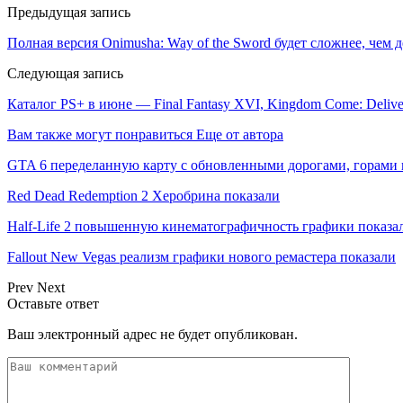
Предыдущая запись
Полная версия Onimusha: Way of the Sword будет сложнее, чем 
Следующая запись
Каталог PS+ в июне — Final Fantasy XVI, Kingdom Come: Delive
Вам также могут понравиться
Еще от автора
GTA 6 переделанную карту с обновленными дорогами, горами 
Red Dead Redemption 2 Херобрина показали
Half-Life 2 повышенную кинематографичность графики показа
Fallout New Vegas реализм графики нового ремастера показали
Prev
Next
Оставьте ответ
Ваш электронный адрес не будет опубликован.