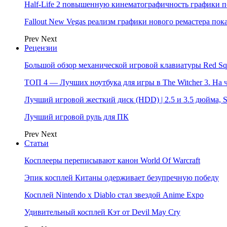
Half-Life 2 повышенную кинематографичность графики п
Fallout New Vegas реализм графики нового ремастера пок
Prev
Next
Рецензии
Большой обзор механической игровой клавиатуры Red Sq
ТОП 4 — Лучших ноутбука для игры в The Witcher 3. На
Лучший игровой жесткий диск (HDD) | 2.5 и 3.5 дюйма,
Лучший игровой руль для ПК
Prev
Next
Статьи
Косплееры переписывают канон World Of Warcraft
Эпик косплей Китаны одерживает безупречную победу
Косплей Nintendo x Diablo стал звездой Anime Expo
Удивительный косплей Кэт от Devil May Cry