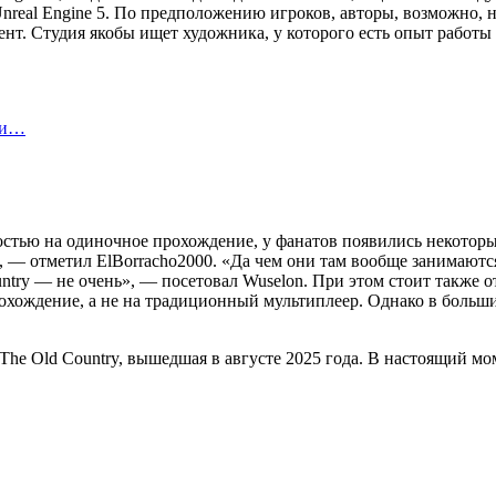
Unreal Engine 5. По предположению игроков, авторы, возможно, 
т. Студия якобы ищет художника, у которого есть опыт работы
 и…
ностью на одиночное прохождение, у фанатов появились некоторы
», — отметил ElBorracho2000. «Да чем они там вообще занимаютс
try — не очень», — посетовал Wuselon. При этом стоит также от
рохождение, а не на традиционный мультиплеер. Однако в больши
he Old Country, вышедшая в августе 2025 года. В настоящий мо