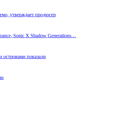
демо, утверждает продюсер
rance, Sonic X Shadow Generations…
и островами показали
ли