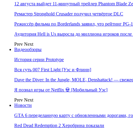
12 августа выйдет 11-минутный трейлер Phantom Blade Ze
Ремастер Stronghold Crusader получил четвёртое DLC
Режиссёр фильма по Borderlands заявил, что рейтинг PG
Аудитория Hell is Us выросла до миллиона игроков после
Prev
Next
Видеообзоры
История серии Prototype
Вся суть 007 First Light [Уэс и Флинн]
Dave the Diver: In the Jungle, MOLE, Denshattack! — свеже
Я познал игры от Netflix 💀 [Мобильный Уэс]
Prev
Next
Новости
GTA 6 переделанную карту с обновленными дорогами, го
Red Dead Redemption 2 Херобрина показали