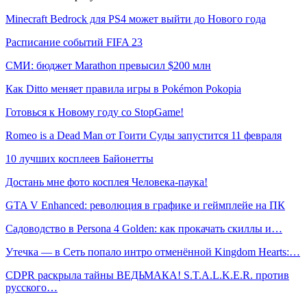
Minecraft Bedrock для PS4 может выйти до Нового года
Расписание событий FIFA 23
СМИ: бюджет Marathon превысил $200 млн
Как Ditto меняет правила игры в Pokémon Pokopia
Готовься к Новому году со StopGame!
Romeo is a Dead Man от Гоити Суды запустится 11 февраля
10 лучших косплеев Байонетты
Достань мне фото косплея Человека-паука!
GTA V Enhanced: революция в графике и геймплейе на ПК
Садоводство в Persona 4 Golden: как прокачать скиллы и…
Утечка — в Сеть попало интро отменённой Kingdom Hearts:…
CDPR раскрыла тайны ВЕДЬМАКА! S.T.A.L.K.E.R. против
русского…