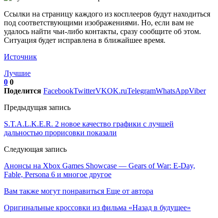
Ссылки на страницу каждого из косплееров будут находиться
под соответствующими изображениями. Но, если вам не
удалось найти чьи-либо контакты, сразу сообщите об этом.
Ситуация будет исправлена в ближайшее время.
Источник
Лучшие
0
0
Поделится
Facebook
Twitter
VK
OK.ru
Telegram
WhatsApp
Viber
Предыдущая запись
S.T.A.L.K.E.R. 2 новое качество графики с лучшей
дальностью прорисовки показали
Следующая запись
Анонсы на Xbox Games Showcase — Gears of War: E-Day,
Fable, Persona 6 и многое другое
Вам также могут понравиться
Еще от автора
Оригинальные кроссовки из фильма «Назад в будущее»