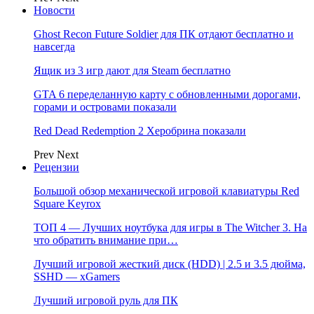
Новости
Ghost Recon Future Soldier для ПК отдают бесплатно и
навсегда
Ящик из 3 игр дают для Steam бесплатно
GTA 6 переделанную карту с обновленными дорогами,
горами и островами показали
Red Dead Redemption 2 Херобрина показали
Prev
Next
Рецензии
Большой обзор механической игровой клавиатуры Red
Square Keyrox
ТОП 4 — Лучших ноутбука для игры в The Witcher 3. На
что обратить внимание при…
Лучший игровой жесткий диск (HDD) | 2.5 и 3.5 дюйма,
SSHD — xGamers
Лучший игровой руль для ПК