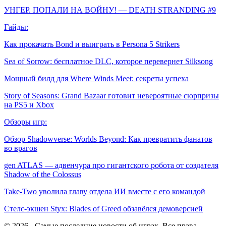
УНГЕР. ПОПАЛИ НА ВОЙНУ! — DEATH STRANDING #9
Гайды:
Как прокачать Bond и выиграть в Persona 5 Strikers
Sea of Sorrow: бесплатное DLC, которое перевернет Silksong
Мощный билд для Where Winds Meet: секреты успеха
Story of Seasons: Grand Bazaar готовит невероятные сюрпризы
на PS5 и Xbox
Обзоры игр:
Обзор Shadowverse: Worlds Beyond: Как превратить фанатов
во врагов
gen ATLAS — адвенчура про гигантского робота от создателя
Shadow of the Colossus
Take-Two уволила главу отдела ИИ вместе с его командой
Стелс-экшен Styx: Blades of Greed обзавёлся демоверсией
© 2026 - Самые последние новости об играх. Все права