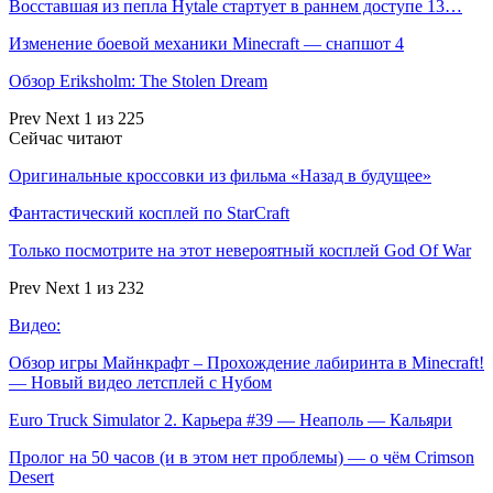
Восставшая из пепла Hytale стартует в раннем доступе 13…
Изменение боевой механики Minecraft — снапшот 4
Обзор Eriksholm: The Stolen Dream
Prev
Next
1 из 225
Сейчас читают
Оригинальные кроссовки из фильма «Назад в будущее»
Фантастический косплей по StarCraft
Только посмотрите на этот невероятный косплей God Of War
Prev
Next
1 из 232
Видео:
Обзор игры Майнкрафт – Прохождение лабиринта в Minecraft!
— Новый видео летсплей с Нубом
Euro Truck Simulator 2. Карьера #39 — Неаполь — Кальяри
Пролог на 50 часов (и в этом нет проблемы) — о чём Crimson
Desert