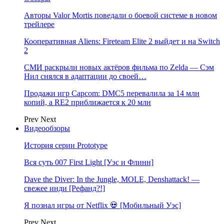
Авторы Valor Mortis поведали о боевой системе в новом
трейлере
Кооперативная Aliens: Fireteam Elite 2 выйдет и на Switch
2
СМИ раскрыли новых актёров фильма по Zelda — Сэм
Нил снялся в адаптации до своей…
Продажи игр Capcom: DMC5 перевалила за 14 млн
копий, а RE2 приближается к 20 млн
Prev
Next
Видеообзоры
История серии Prototype
Вся суть 007 First Light [Уэс и Флинн]
Dave the Diver: In the Jungle, MOLE, Denshattack! —
свежее инди [Рефанд?!]
Я познал игры от Netflix 💀 [Мобильный Уэс]
Prev
Next