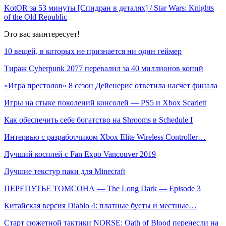
KotOR за 53 минуты [Спидран в деталях] / Star Wars: Knights
of the Old Republic
Это вас заинтересует!
10 вещей, в которых не признается ни один геймер
Тираж Cyberpunk 2077 перевалил за 40 миллионов копий
«Игра престолов» 8 сезон Дейенерис ответила насчет финала
Игры на стыке поколений консолей — PS5 и Xbox Scarlett
Как обеспечить себе богатство на Shrooms в Schedule I
Интервью с разработчиком Xbox Elite Wireless Controller…
Лучший косплей c Fan Expo Vancouver 2019
Лучшие текстур паки для Minecraft
ПЕРЕПУТЬЕ ТОМСОНА — The Long Dark — Episode 3
Китайская версия Diablo 4: платные бусты и местные…
Старт сюжетной тактики NORSE: Oath of Blood перенесли на