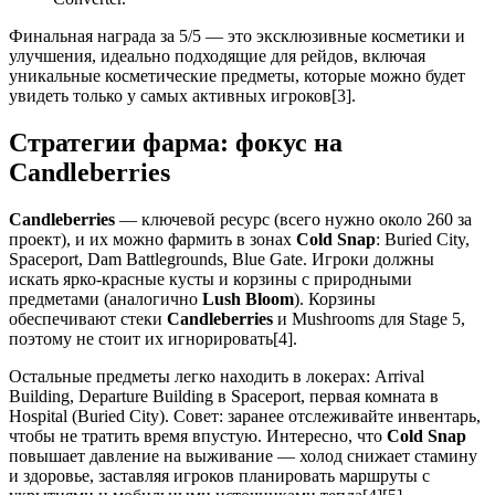
Финальная награда за 5/5 — это эксклюзивные косметики и
улучшения, идеально подходящие для рейдов, включая
уникальные косметические предметы, которые можно будет
увидеть только у самых активных игроков[3].
Стратегии фарма: фокус на
Candleberries
Candleberries
— ключевой ресурс (всего нужно около 260 за
проект), и их можно фармить в зонах
Cold Snap
: Buried City,
Spaceport, Dam Battlegrounds, Blue Gate. Игроки должны
искать ярко-красные кусты и корзины с природными
предметами (аналогично
Lush Bloom
). Корзины
обеспечивают стеки
Candleberries
и Mushrooms для Stage 5,
поэтому не стоит их игнорировать[4].
Остальные предметы легко находить в локерах: Arrival
Building, Departure Building в Spaceport, первая комната в
Hospital (Buried City). Совет: заранее отслеживайте инвентарь,
чтобы не тратить время впустую. Интересно, что
Cold Snap
повышает давление на выживание — холод снижает стамину
и здоровье, заставляя игроков планировать маршруты с