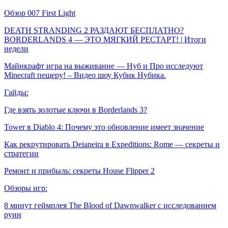
Обзор 007 First Light
DEATH STRANDING 2 РАЗДАЮТ БЕСПЛАТНО?
BORDERLANDS 4 — ЭТО МЯГКИЙ РЕСТАРТ! | Итоги
недели
Майнкрафт игра на выживание — Нуб и Про исследуют
Minecraft пещеру! – Видео шоу Кубик Нубика.
Гайды:
Где взять золотые ключи в Borderlands 3?
Tower в Diablo 4: Почему это обновление имеет значение
Как рекрутировать Deianeira в Expeditions: Rome — секреты и
стратегии
Ремонт и прибыль: секреты House Flipper 2
Обзоры игр:
8 минут геймплея The Blood of Dawnwalker с исследованием
руин