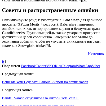
укрытиями и мобильными источниками тепла[4][5].
Советы и распространенные ошибки
Оптимизируйте рейды: участвуйте в
Cold Snap
для двойного
профита (XP для Merits + ресурсы). Избегайте типичных
ошибок, таких как игнорирование корзин и бездумная трата
Candleberries
. Групповые рейды также ускоряют прогресс в
достижении целей сообщества. Завершите все этапы до
окончания события, чтобы не упустить уникальные награды,
такие как Snowglobe trinket[5].
Источник
0
1
Поделится
Facebook
Twitter
VK
OK.ru
Telegram
WhatsApp
Viber
Предыдущая запись
Bethesda хочет сделать Fallout 5 игрой на сотни часов
Следующая запись
Bandai Namco опубликовала интро Code Vein II