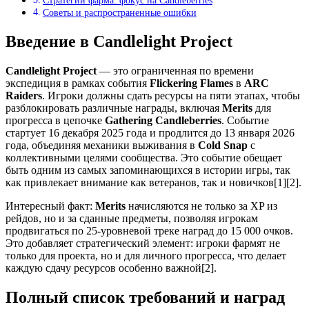
Стратегии фарма: фокус на Candleberries
Советы и распространенные ошибки
Введение в Candlelight Project
Candlelight Project
— это ограниченная по времени
экспедиция в рамках события
Flickering Flames
в
ARC
Raiders
. Игроки должны сдать ресурсы на пяти этапах, чтобы
разблокировать различные награды, включая
Merits
для
прогресса в цепочке
Gathering Candleberries
. Событие
стартует 16 декабря 2025 года и продлится до 13 января 2026
года, объединяя механики выживания в
Cold Snap
с
коллективными целями сообщества. Это событие обещает
быть одним из самых запоминающихся в истории игры, так
как привлекает внимание как ветеранов, так и новичков[1][2].
Интересный факт:
Merits
начисляются не только за XP из
рейдов, но и за сданные предметы, позволяя игрокам
продвигаться по 25-уровневой треке наград до 15 000 очков.
Это добавляет стратегический элемент: игроки фармят не
только для проекта, но и для личного прогресса, что делает
каждую сдачу ресурсов особенно важной[2].
Полный список требований и наград