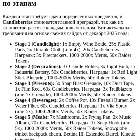
по этапам
Каждый этап требует сдачи определенных предметов, и
Candleberries
становятся главной преградой, так как их
количество растет с каждым новым этапом. Вот актуальные
требования на основе свежих гайдов от декабря 2025 года:
Stage 1 (Candlelight):
1x Empty Wine Bottle, 25x Plastic
Parts, 5x Durable Cloth (или 4x), 20x Candleberries.
Награды: 5x Firecrackers, 1000-2000x Merits, 50x Raider
Tokens.
Stage 2 (Decorations):
3x Candle Holder, 3x Light Bulb, 1x
Industrial Battery, 50x Candleberries. Награды: 1x Red Light
Stick Blueprint, 1000-2000x Merits, 50x Raider Tokens.
Stage 3 (Presents):
5x Snap Blast Grenade, 10x Duct Tape,
1x Film Reel, 60x Candleberries. Награды: 3x Trailblazers
(или 5x Grenade), 1000-2000x Merits, 50x Raider Tokens.
Stage 4 (Beverages):
2x Coffee Pot, 10x Fireball Burner, 2x
Water Filter, 60x Candleberries. Награды: 1x Vita Spray
(или 5x), 1000-2000x Merits, 50x Raider Tokens.
Stage 5 (Meals):
7x Mushrooms, 2x Frying Pan, 2x Music
Album, 70x Candleberries. Награды: 1x Snap Hook (или
5x), 1000-2000x Merits, 50x Raider Tokens, Snowglobe
trinket backpack charm, Bettina III, Extended Barrel, Kinetic
Converter.