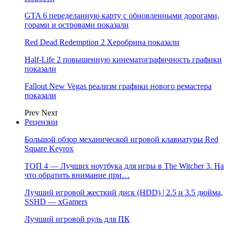
GTA 6 переделанную карту с обновленными дорогами,
горами и островами показали
Red Dead Redemption 2 Херобрина показали
Half-Life 2 повышенную кинематографичность графики
показали
Fallout New Vegas реализм графики нового ремастера
показали
Prev
Next
Рецензии
Большой обзор механической игровой клавиатуры Red
Square Keyrox
ТОП 4 — Лучших ноутбука для игры в The Witcher 3. На
что обратить внимание при…
Лучший игровой жесткий диск (HDD) | 2.5 и 3.5 дюйма,
SSHD — xGamers
Лучший игровой руль для ПК