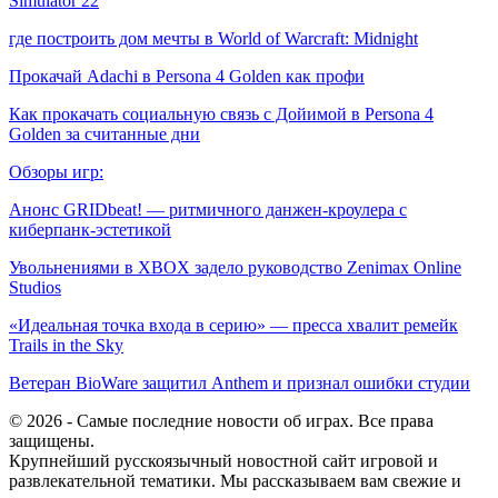
Simulator 22
где построить дом мечты в World of Warcraft: Midnight
Прокачай Adachi в Persona 4 Golden как профи
Как прокачать социальную связь с Дойимой в Persona 4
Golden за считанные дни
Обзоры игр:
Анонс GRIDbeat! — ритмичного данжен-кроулера с
киберпанк-эстетикой
Увольнениями в XBOX задело руководство Zenimax Online
Studios
«Идеальная точка входа в серию» — пресса хвалит ремейк
Trails in the Sky
Ветеран BioWare защитил Anthem и признал ошибки студии
© 2026 - Самые последние новости об играх. Все права
защищены.
Крупнейший русскоязычный новостной сайт игровой и
развлекательной тематики. Мы рассказываем вам свежие и