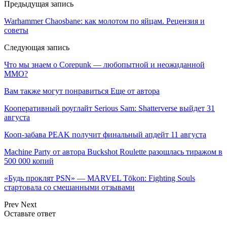
Предыдущая запись
Warhammer Chaosbane: как молотом по яйцам. Рецензия и
советы
Следующая запись
Что мы знаем о Corepunk — любопытной и неожиданной
MMO?
Вам также могут понравиться
Еще от автора
Кооперативный роуглайт Serious Sam: Shatterverse выйдет 31
августа
Кооп-забава PEAK получит финальный апдейт 11 августа
Machine Party от автора Buckshot Roulette разошлась тиражом в
500 000 копий
«Будь проклят PSN» — MARVEL Tōkon: Fighting Souls
стартовала со смешанными отзывами
Prev
Next
Оставьте ответ