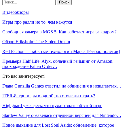
Видеообзоры
Игры про ралли не то, чем кажутся
Свободная камера в MGS 5. Как работает игра за кадром?
Обзор Eriksholm: The Stolen Dream
Red Faction — забытые технологии Марса [Разбор полётов]
Премьера Half-Life: Alyx, облачный гейминг от Amazon,
прохождение Fallen Order…
Это вас заинтересует!
Глава Gunzilla Games ответил на обвинения в невыплатах…
ITER-8: три игры в одной, но стоит ли играть?
Highguard уже здесь: что нужно знать об этой игре
Stardew Valley обзавелась отдельной версией для Nintendo…
Новое дыхание для Lost Soul Aside: обновление, которое