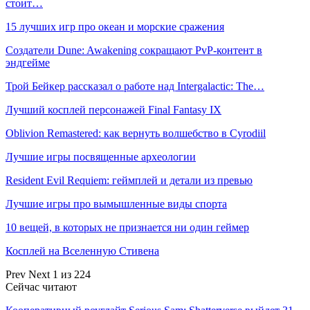
стоит…
15 лучших игр про океан и морские сражения
Создатели Dune: Awakening сокращают PvP-контент в
эндгейме
Трой Бейкер рассказал о работе над Intergalactic: The…
Лучший косплей персонажей Final Fantasy IX
Oblivion Remastered: как вернуть волшебство в Cyrodiil
Лучшие игры посвященные археологии
Resident Evil Requiem: геймплей и детали из превью
Лучшие игры про вымышленные виды спорта
10 вещей, в которых не признается ни один геймер
Косплей на Вселенную Стивена
Prev
Next
1 из 224
Сейчас читают