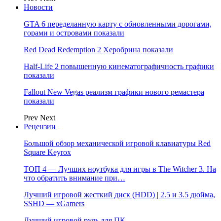
Новости
GTA 6 переделанную карту с обновленными дорогами,
горами и островами показали
Red Dead Redemption 2 Херобрина показали
Half-Life 2 повышенную кинематографичность графики
показали
Fallout New Vegas реализм графики нового ремастера
показали
Prev
Next
Рецензии
Большой обзор механической игровой клавиатуры Red
Square Keyrox
ТОП 4 — Лучших ноутбука для игры в The Witcher 3. На
что обратить внимание при…
Лучший игровой жесткий диск (HDD) | 2.5 и 3.5 дюйма,
SSHD — xGamers
Лучший игровой руль для ПК