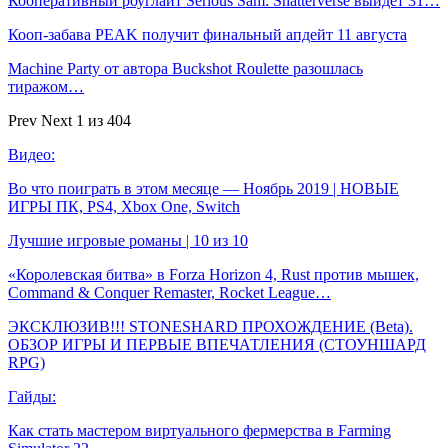
Кооперативный роуглайт Serious Sam: Shatterverse выйдет 31…
Кооп-забава PEAK получит финальный апдейт 11 августа
Machine Party от автора Buckshot Roulette разошлась
тиражом…
Prev
Next
1 из 404
Видео:
Во что поиграть в этом месяце — Ноябрь 2019 | НОВЫЕ
ИГРЫ ПК, PS4, Xbox One, Switch
Лучшие игровые романы | 10 из 10
«Королевская битва» в Forza Horizon 4, Rust против мышек,
Command & Conquer Remaster, Rocket League…
ЭКСКЛЮЗИВ!!! STONESHARD ПРОХОЖДЕНИЕ (Beta).
ОБЗОР ИГРЫ И ПЕРВЫЕ ВПЕЧАТЛЕНИЯ (СТОУНШАРД
RPG)
Гайды:
Как стать мастером виртуального фермерства в Farming