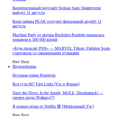
Кооперативный роуглайт Serious Sam: Shatterverse
выйдет 31 августа
Кооп-забава PEAK получит финальный апдейт 11
августа
Machine Party от автора Buckshot Roulette разошлась
тиражом в 500 000 копий
«Будь проклят PSN» — MARVEL Tōkon: Fighting Souls
стартовала со смешанными отзывами
Prev
Next
Видеообзоры
История серии Prototype
Вся суть 007 First Light [Уэс и Флинн]
Dave the Diver: In the Jungle, MOLE, Denshattack! —
свежее инди [Рефанд?!]
Я познал игры от Netflix 💀 [Мобильный Уэс]
Prev
Next