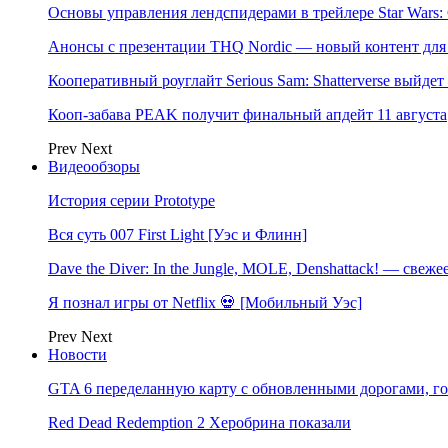
Основы управления лендспидерами в трейлере Star Wars: G
Анонсы с презентации THQ Nordic — новый контент для
Кооперативный роуглайт Serious Sam: Shatterverse выйдет 
Кооп-забава PEAK получит финальный апдейт 11 августа
Prev
Next
Видеообзоры
История серии Prototype
Вся суть 007 First Light [Уэс и Флинн]
Dave the Diver: In the Jungle, MOLE, Denshattack! — свеже
Я познал игры от Netflix 💀 [Мобильный Уэс]
Prev
Next
Новости
GTA 6 переделанную карту с обновленными дорогами, го
Red Dead Redemption 2 Херобрина показали