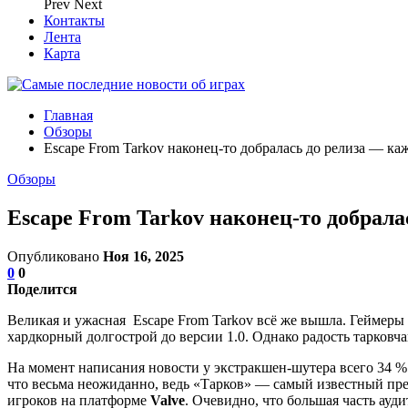
Prev
Next
Контакты
Лента
Карта
Главная
Обзоры
Escape From Tarkov наконец-то добралась до релиза — каж
Обзоры
Escape From Tarkov наконец-то добралас
Опубликовано
Ноя 16, 2025
0
0
Поделится
Великая и ужасная Escape From Tarkov всё же вышла. Геймеры
хардкорный долгострой до версии 1.0. Однако радость тарковч
На момент написания новости у экстракшен-шутера всего 34 %
что весьма неожиданно, ведь «Тарков» — самый известный пре
игроков на платформе
Valve
. Очевидно, что большая часть ауд