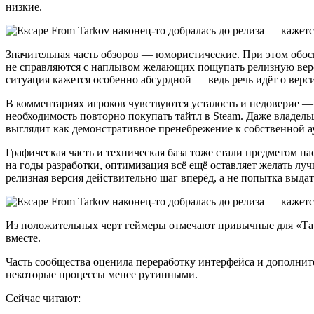
низкие.
Значительная часть обзоров — юмористические. При этом обосн
не справляются с наплывом желающих пощупать релизную верси
ситуация кажется особенно абсурдной — ведь речь идёт о верс
В комментариях игроков чувствуются усталость и недоверие — 
необходимость повторно покупать тайтл в Steam. Даже владел
выглядит как демонстративное пренебрежение к собственной а
Графическая часть и техническая база тоже стали предметом н
на годы разработки, оптимизация всё ещё оставляет желать лу
релизная версия действительно шаг вперёд, а не попытка выда
Из положительных черт геймеры отмечают привычные для «Тарк
вместе.
Часть сообщества оценила переработку интерфейса и дополнит
некоторые процессы менее рутинными.
Сейчас читают: