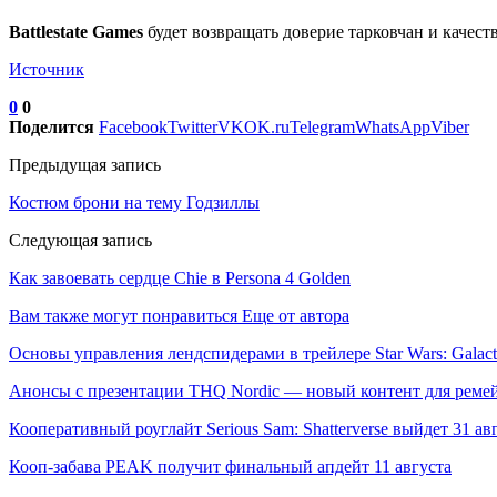
Battlestate Games
будет возвращать доверие тарковчан и качес
Источник
0
0
Поделится
Facebook
Twitter
VK
OK.ru
Telegram
WhatsApp
Viber
Предыдущая запись
Костюм брони на тему Годзиллы
Следующая запись
Как завоевать сердце Chie в Persona 4 Golden
Вам также могут понравиться
Еще от автора
Основы управления лендспидерами в трейлере Star Wars: Galact
Анонсы с презентации THQ Nordic — новый контент для реме
Кооперативный роуглайт Serious Sam: Shatterverse выйдет 31 ав
Кооп-забава PEAK получит финальный апдейт 11 августа