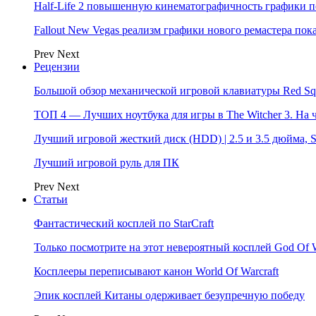
Half-Life 2 повышенную кинематографичность графики п
Fallout New Vegas реализм графики нового ремастера пок
Prev
Next
Рецензии
Большой обзор механической игровой клавиатуры Red Sq
ТОП 4 — Лучших ноутбука для игры в The Witcher 3. На
Лучший игровой жесткий диск (HDD) | 2.5 и 3.5 дюйма,
Лучший игровой руль для ПК
Prev
Next
Статьи
Фантастический косплей по StarCraft
Только посмотрите на этот невероятный косплей God Of 
Косплееры переписывают канон World Of Warcraft
Эпик косплей Китаны одерживает безупречную победу