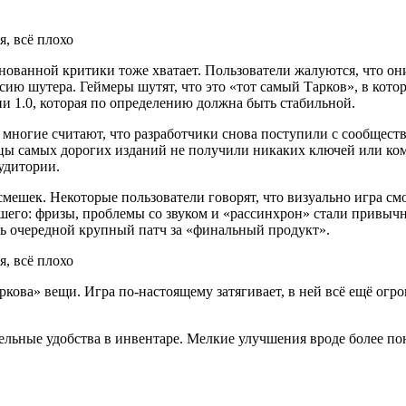
ованной критики тоже хватает. Пользователи жалуются, что они 
ю шутера. Геймеры шутят, что это «тот самый Тарков», в котор
ии 1.0, которая по определению должна быть стабильной.
многие считают, что разработчики снова поступили с сообществ
ьцы самых дорогих изданий не получили никаких ключей или ком
удитории.
асмешек. Некоторые пользователи говорят, что визуально игра с
чшего: фризы, проблемы со звуком и «рассинхрон» стали привыч
ть очередной крупный патч за «финальный продукт».
ова» вещи. Игра по-настоящему затягивает, в ней всё ещё огр
ельные удобства в инвентаре. Мелкие улучшения вроде более п