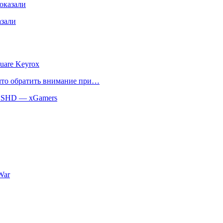
оказали
азали
uare Keyrox
 что обратить внимание при…
 SSHD — xGamers
War