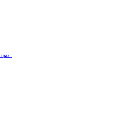
грах -