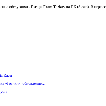
твенно обслуживать
Escape From Tarkov
на ПК (Steam). В игре ес
ic Racer
йка «Готики», обновление…
густа