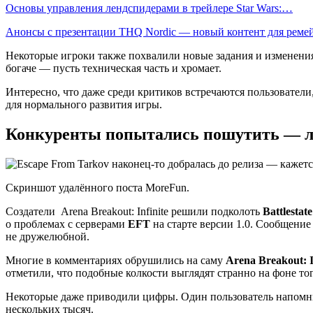
Основы управления лендспидерами в трейлере Star Wars:…
Анонсы с презентации THQ Nordic — новый контент для рем
Некоторые игроки также похвалили новые задания и изменения в
богаче — пусть техническая часть и хромает.
Интересно, что даже среди критиков встречаются пользователи
для нормального развития игры.
Конкуренты попытались пошутить — л
Скриншот удалённого поста MoreFun.
Создатели Arena Breakout: Infinite решили подколоть
Battlestat
о проблемах с серверами
EFT
на старте версии 1.0. Сообщение
не дружелюбной.
Многие в комментариях обрушились на саму
Arena Breakout: I
отметили, что подобные колкости выглядят странно на фоне того
Некоторые даже приводили цифры. Один пользователь напомни
нескольких тысяч.